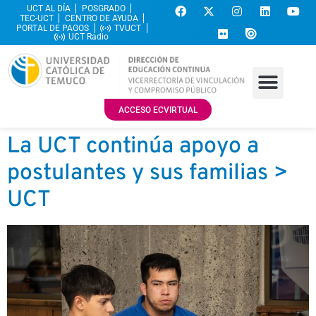
UCT AL DÍA
POSGRADO
TEC-UCT
CENTRO DE AYUDA
PORTAL DE PAGOS
TVUCT
UCT Radio
ACCESO ECVIRTUAL
La UCT continúa apoyo a
postulantes y sus familias >
UCT