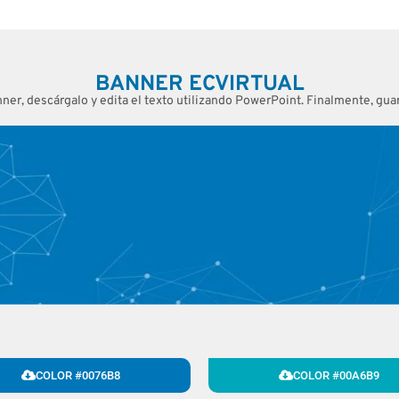
BANNER ECVIRTUAL
anner, descárgalo y edita el texto utilizando PowerPoint. Finalmente, gu
COLOR #0076B8
COLOR #00A6B9