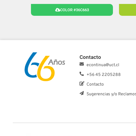
COLOR #36C663
Contacto
econtinua@uct.cl
+56 45 2205288
Contacto
Sugerencias y/o Reclamo