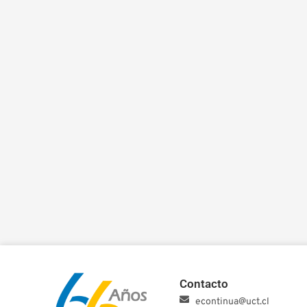
Contacto
econtinua@uct.cl