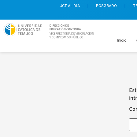
UCT AL DÍA
POSGRADO
T
Inicio
Est
int
Con