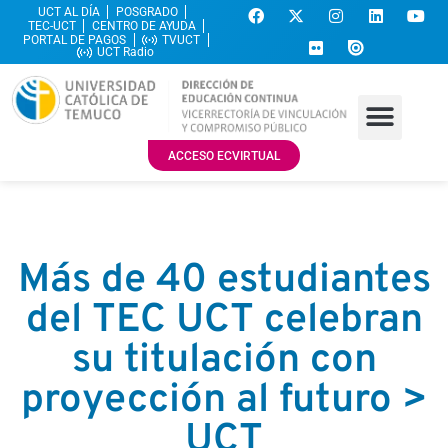
UCT AL DÍA
POSGRADO
TEC-UCT
CENTRO DE AYUDA
PORTAL DE PAGOS
TVUCT
UCT Radio
ACCESO ECVIRTUAL
Más de 40 estudiantes
del TEC UCT celebran
su titulación con
proyección al futuro >
UCT