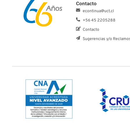
Contacto
econtinua@uct.cl
+56 45 2205288
Contacto
Sugerencias y/o Reclamo