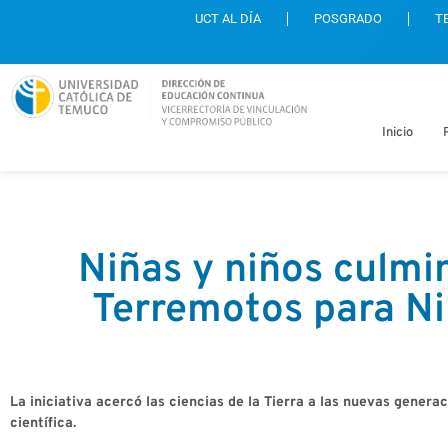
UCT AL DÍA
POSGRADO
T
Inicio
Niñas y niños culmi
Terremotos para N
La iniciativa acercó las ciencias de la Tierra a las nuevas gene
científica.