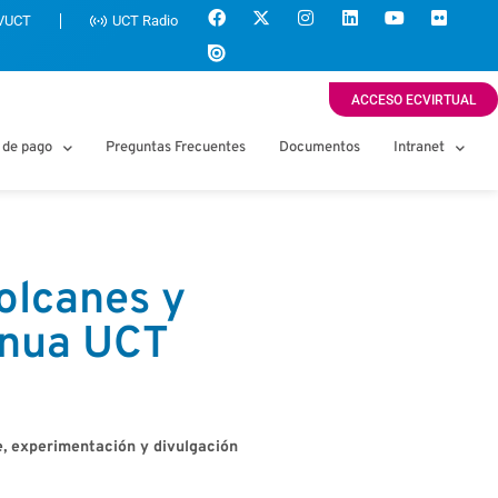
VUCT
UCT Radio
ACCESO ECVIRTUAL
 de pago
Preguntas Frecuentes
Documentos
Intranet
olcanes y
inua UCT
e, experimentación y divulgación