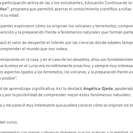
a participación activa de las y los estudiantes, Educación Continua de l
iños”
, programa que permitió acercar el conocimiento científico a niñas
ra su edad.
icipantes exploraron cómo se originan los volcanes y terremotos, compre
revención y la preparación frente a fenómenos naturales que forman part
tacó el valor de despertar el interés por las ciencias desde edades tem
r comprender el mundo que nos rodea.
rsaciones en la casa, y en el caso de los desastres, ellos son fundamentales
ue tuvimos en el curso era increíblemente proactivo, y siempre muy interes
aspectos ligados a los terremotos, los volcanes, y la preparación frente a
 posible”.
 de aprendizaje significativa. Así lo destacó
Angélica Ojeda
, apoderad
ncia y por la posibilidad de comprender mejor estos fenómenos naturales.
ncia y me pareció muy interesante que pudiera conocer cómo se originan los 
del curso.
xperimentar con mapas y observar imágenes que los acercan a la realidad, 