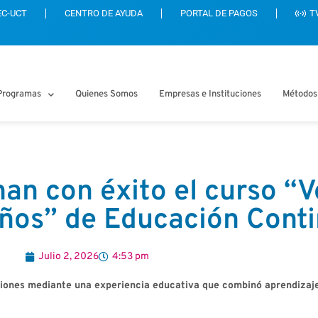
EC-UCT
CENTRO DE AYUDA
PORTAL DE PAGOS
T
Programas
Quienes Somos
Empresas e Instituciones
Métodos
nan con éxito el curso “V
iños” de Educación Cont
Julio 2, 2026
4:53 pm
raciones mediante una experiencia educativa que combinó aprendizaj