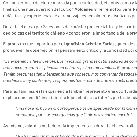
Con una jornada de cierre marcada por la curiosidad, el entusiasmo y l
finalizó una nueva versión del curso
“Volcanes y Terremotos para N
didácticas y experiencias de aprendizaje especialmente diseñadas pa
Durante el curso por 3 sesiones de carácter presencial, las y los part
geológicas del territorio chileno y conocieron la importancia de la p
El programa fue impartido por el
geofísico Cristián Farías
, quien des
promuevan la observación, el pensamiento crítico y la curiosidad po
“La experiencia fue increíble. Los niños son grandes catalizadores de conve
que hacen preguntas, piensan en el futuro, y fuerzan cambios. El grupo q
Tenían preguntas tan interesantes que conseguimos conversar de todos los 
quedamos muy contentos, y esperamos hacer esto de nuevo lo más pronto
Para las familias, esta experiencia también representó una oportunidad
explicó que decidió inscribir a su hijo debido a su interés por la cie
“Inscribí a mi hijo en el curso porque es un apasionado por la cie
prepararse para las emergencias que Chile vive continuamente”.
Asimismo, valoró la metodología implementada durante el desarrollo 
“Me ha parecido muy entretenido y muy práctico. Ellos pudieron e