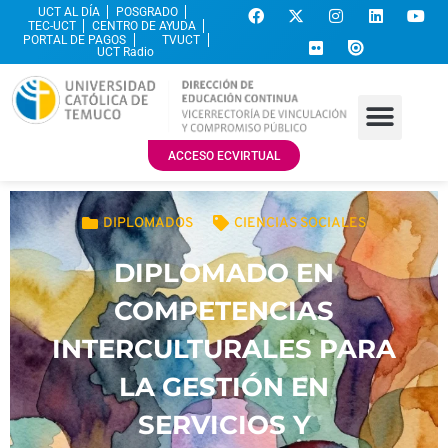
UCT AL DÍA
POSGRADO
TEC-UCT
CENTRO DE AYUDA
PORTAL DE PAGOS
TVUCT
UCT Radio
ACCESO ECVIRTUAL
DIPLOMADOS
CIENCIAS SOCIALES
DIPLOMADO EN
COMPETENCIAS
INTERCULTURALES PARA
LA GESTIÓN EN
SERVICIOS Y