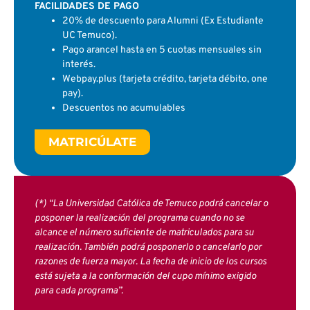
FACILIDADES DE PAGO
20% de descuento para Alumni (Ex Estudiante
UC Temuco).
Pago arancel hasta en 5 cuotas mensuales sin
interés.
Webpay.plus (tarjeta crédito, tarjeta débito, one
pay).
Descuentos no acumulables
MATRICÚLATE
(*) “La Universidad Católica de Temuco podrá cancelar o
posponer la realización del programa cuando no se
alcance el número suficiente de matriculados para su
realización. También podrá posponerlo o cancelarlo por
razones de fuerza mayor. La fecha de inicio de los cursos
está sujeta a la conformación del cupo mínimo exigido
para cada programa”.