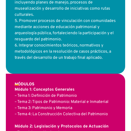
incluyendo planes de manejo, procesos de
musealización y desarrollo de iniciativas como rutas
culturales.
5. Promover procesos de vinculación con comunidades
mediante acciones de educación patrimonial y
arqueología pública, fortaleciendo la participación y el
resguardo del patrimonio.
6. Integrar conocimientos teóricos, normativos y
metodológicos en la resolución de casos prácticos, a
través del desarrollo de un trabajo final aplicado.
MÓDULOS
Módulo 1: Conceptos Generales
– Tema 1: Definición de Patrimonio
– Tema 2: Tipos de Patrimonio: Material e Inmaterial
– Tema 3: Patrimonio y Memoria
– Tema 4: La Construcción Colectiva del Patrimonio
Módulo 2: Legislación y Protocolos de Actuación