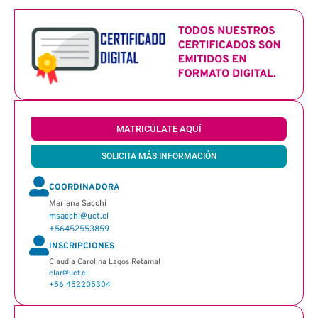
MATRICÚLATE AQUÍ
SOLICITA MÁS INFORMACIÓN
COORDINADORA
Mariana Sacchi
msacchi@uct.cl
+56452553859
INSCRIPCIONES
Claudia Carolina Lagos Retamal
clar@uct.cl
+56 452205304