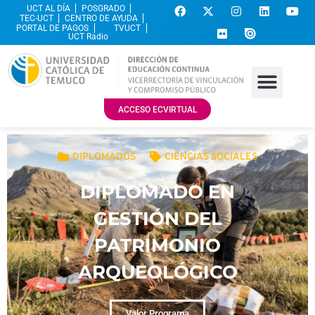
UCT AL DÍA
POSGRADO
TEC-UCT
CENTRO DE AYUDA
PORTAL DE PAGOS
TVUCT
UCT Radio
ACCESO ECVIRTUAL
DIPLOMADOS
CIENCIAS SOCIALES
DIPLOMADO EN
GESTIÓN DEL
PATRIMONIO
ARQUEOLÓGICO
Valor Programa