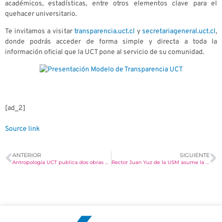
académicos, estadísticas, entre otros elementos clave para el
quehacer universitario.
Te invitamos a visitar
transparencia.uct.cl
y
secretariageneral.uct.cl
,
donde podrás acceder de forma simple y directa a toda la
información oficial que la UCT pone al servicio de su comunidad.
[ad_2]
Source link
ANTERIOR
SIGUIENTE
Antropología UCT publica dos obras que visibilizan la producción académica de profesores y estudiantes en la comunidad universitaria > UCT
Rector Juan Yuz de la USM asume la presidencia de la Red de Universidades G9 > UCT