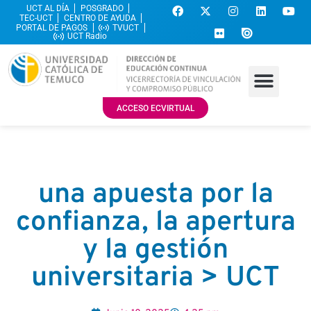
UCT AL DÍA
POSGRADO
TEC-UCT
CENTRO DE AYUDA
PORTAL DE PAGOS
TVUCT
UCT Radio
ACCESO ECVIRTUAL
una apuesta por la
confianza, la apertura
y la gestión
universitaria > UCT