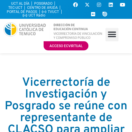
UCT AL DÍA
POSGRADO
TEC-UCT
CENTRO DE AYUDA
PORTAL DE PAGOS
TVUCT
UCT Radio
ACCESO ECVIRTUAL
Vicerrectoría de
Investigación y
Posgrado se reúne con
representante de
CLACSO para ampliar