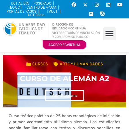
UCT AL DÍA
POSGRADO
TEC-UCT
CENTRO DE AYUDA
PORTAL DE PAGOS
TVUCT
UCT Radio
ACCESO ECVIRTUAL
CURSOS
ARTE Y HUMANIDADES
CURSO DE ALEMÁN A2
Valor Programa
Curso teórico práctico de 25 horas cronológicas de iniciación
y primer acercamiento al idioma alemán. Los estudiantes
podrán familiarizarse con textos y discursos sencillos en