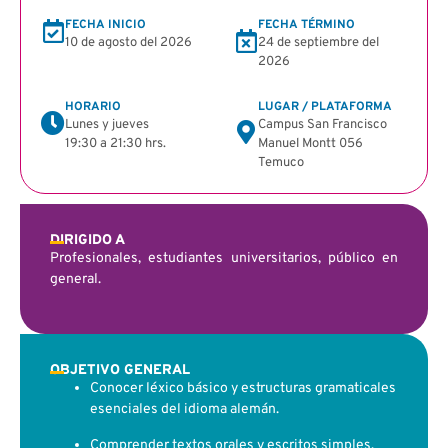
FECHA INICIO
FECHA TÉRMINO
10 de agosto del 2026
24 de septiembre del
2026
HORARIO
LUGAR / PLATAFORMA
Lunes y jueves
Campus San Francisco
19:30 a 21:30 hrs.
Manuel Montt 056
Temuco
DIRIGIDO A
Profesionales, estudiantes universitarios, público en
general.
OBJETIVO GENERAL
Conocer léxico básico y estructuras gramaticales
esenciales del idioma alemán.
Comprender textos orales y escritos simples.