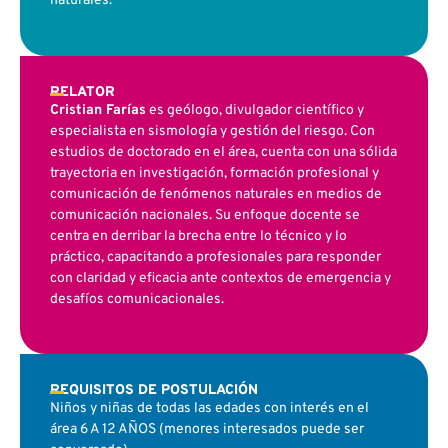
naturales.
RELATOR
Cristian Farías
es geólogo, divulgador científico y
especialista en sismología y gestión del riesgo. Con
estudios de doctorado en el área, cuenta con una sólida
trayectoria en investigación, formación profesional y
comunicación de fenómenos naturales en medios de
comunicación nacionales. Su enfoque docente se
centra en derribar la brecha entre lo técnico y lo
práctico, capacitando a profesionales para responder
con claridad y eficacia ante contextos de emergencia y
desafíos comunicacionales.
REQUISITOS DE POSTULACIÓN
Niños y niñas de todas las edades con interés en el
área 6 A 12 AÑOS (menores interesados puede ser