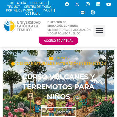
UCT AL DÍA
POSGRADO
TEC-UCT
CENTRO DE AYUDA
PORTAL DE PAGOS
TVUCT
UCT Radio
ACCESO ECVIRTUAL
CURSOS
CIENCIAS NATURALES, MATEMÁTICAS Y ESTADÍSTICA
CURSO VOLCANES Y
TERREMOTOS PARA
NIÑOS
Valor Programa