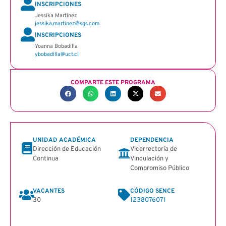
INSCRIPCIONES
Jessika Martínez
jessika.martinez@sgs.com
INSCRIPCIONES
Yoanna Bobadilla
ybobadilla@uct.cl
COMPARTE ESTE PROGRAMA
UNIDAD ACADÉMICA
DEPENDENCIA
Dirección de Educación
Vicerrectoría de
Continua
Vinculación y
Compromiso Público
VACANTES
CÓDIGO SENCE
30
1238076071