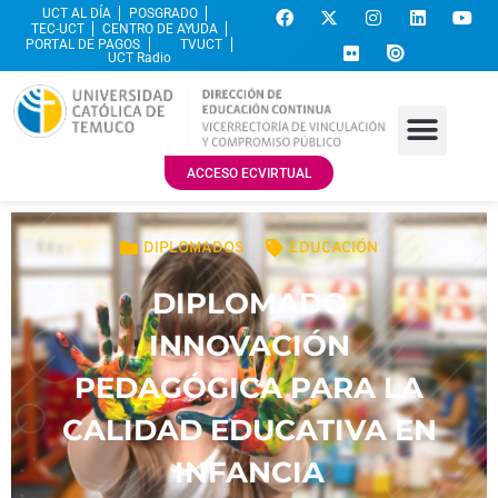
UCT AL DÍA
POSGRADO
TEC-UCT
CENTRO DE AYUDA
PORTAL DE PAGOS
TVUCT
UCT Radio
ACCESO ECVIRTUAL
DIPLOMADOS
EDUCACIÓN
DIPLOMADO
INNOVACIÓN
PEDAGÓGICA PARA LA
CALIDAD EDUCATIVA EN
INFANCIA