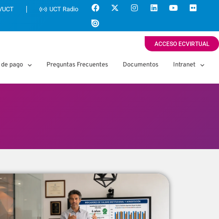
VUCT
UCT Radio
ACCESO ECVIRTUAL
 de pago
Preguntas Frecuentes
Documentos
Intranet