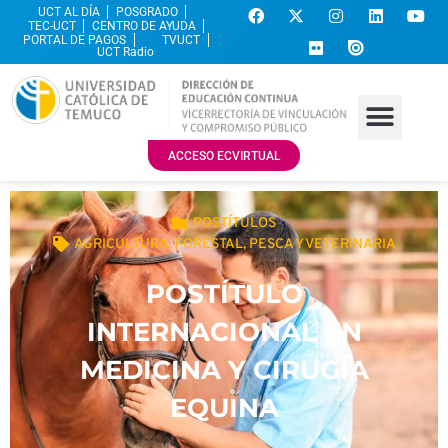
UCT AL DÍA
POSGRADO
TEC-UCT
CENTRO DE AYUDA
PORTAL DE PAGOS
TVUCT
UCT Radio
ACCESO ECVIRTUAL
POSTÍTULOS
AGRICULTURA, FORESTAL, PESCA Y VETERINARIA
POSTÍTULO
INTERNACIONAL EN
MEDICINA Y CIRUGÍA
EQUINA