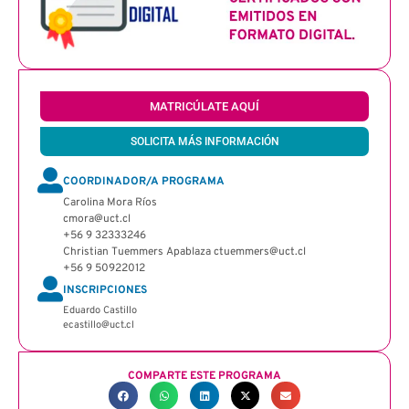
MATRICÚLATE AQUÍ
SOLICITA MÁS INFORMACIÓN
COORDINADOR/A PROGRAMA
Carolina Mora Ríos
cmora@uct.cl
+56 9 32333246
Christian Tuemmers Apablaza ctuemmers@uct.cl
+56 9 50922012
INSCRIPCIONES
Eduardo Castillo
ecastillo@uct.cl
COMPARTE ESTE PROGRAMA