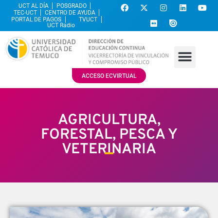
UCT AL DÍA
POSGRADO
TEC-UCT
CENTRO DE AYUDA
PORTAL DE PAGOS
TVUCT
UCT Radio
ACCESO ECVIRTUAL
AGRICULTURA,
FORESTAL, PESCA Y
VETERINARIA