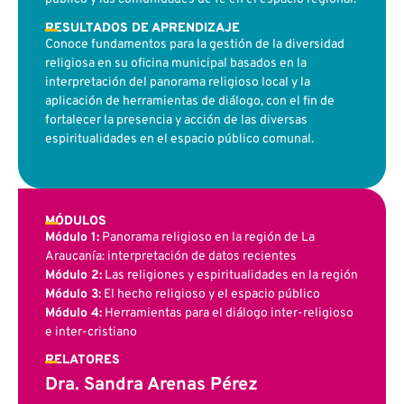
RESULTADOS DE APRENDIZAJE
Conoce fundamentos para la gestión de la diversidad
religiosa en su oficina municipal basados en la
interpretación del panorama religioso local y la
aplicación de herramientas de diálogo, con el fin de
fortalecer la presencia y acción de las diversas
espiritualidades en el espacio público comunal.
MÓDULOS
Módulo 1:
Panorama religioso en la región de La
Araucanía: interpretación de datos recientes
Módulo 2:
Las religiones y espiritualidades en la región
Módulo 3:
El hecho religioso y el espacio público
Módulo 4:
Herramientas para el diálogo inter-religioso
e inter-cristiano
RELATORES
Dra. Sandra Arenas Pérez