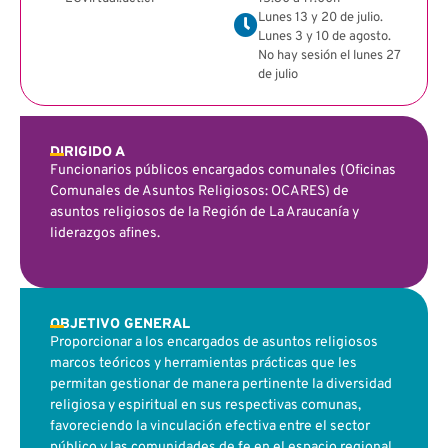
Lunes 13 y 20 de julio.
Lunes 3 y 10 de agosto.
No hay sesión el lunes 27
de julio
DIRIGIDO A
Funcionarios públicos encargados comunales (Oficinas
Comunales de Asuntos Religiosos: OCARES) de
asuntos religiosos de la Región de La Araucanía y
liderazgos afines.
OBJETIVO GENERAL
Proporcionar a los encargados de asuntos religiosos
marcos teóricos y herramientas prácticas que les
permitan gestionar de manera pertinente la diversidad
religiosa y espiritual en sus respectivas comunas,
favoreciendo la vinculación efectiva entre el sector
público y las comunidades de fe en el espacio regional.