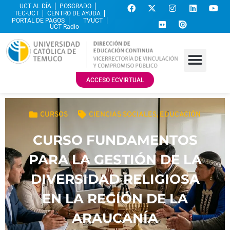
UCT AL DÍA
POSGRADO
TEC-UCT
CENTRO DE AYUDA
PORTAL DE PAGOS
TVUCT
UCT Radio
ACCESO ECVIRTUAL
CURSOS
CIENCIAS SOCIALES
,
EDUCACIÓN
CURSO FUNDAMENTOS
PARA LA GESTIÓN DE LA
DIVERSIDAD RELIGIOSA
EN LA REGIÓN DE LA
ARAUCANÍA